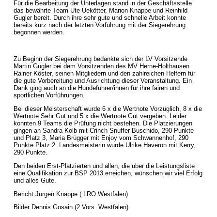
Für die Bearbeitung der Unterlagen stand in der Geschäftsstelle
das bewährte Team Ute Uekötter, Marion Knappe und Reinhild
Gugler bereit. Durch ihre sehr gute und schnelle Arbeit konnte
bereits kurz nach der letzten Vorführung mit der Siegerehrung
begonnen werden.
Zu Beginn der Siegerehrung bedankte sich der LV Vorsitzende
Martin Gugler bei dem Vorsitzenden des MV Herne-Holthausen
Rainer Köster, seinen Mitgliedern und den zahlreichen Helfern für
die gute Vorbereitung und Ausrichtung dieser Veranstaltung. Ein
Dank ging auch an die Hundeführer/innen für ihre fairen und
sportlichen Vorführungen.
Bei dieser Meisterschaft wurde 6 x die Wertnote Vorzüglich, 8 x die
Wertnote Sehr Gut und 5 x die Wertnote Gut vergeben. Leider
konnten 9 Teams die Prüfung nicht bestehen. Die Platzierungen
gingen an Sandra Kolb mit Crinch Snuffer Buschido, 290 Punkte
und Platz 3, Maria Brügger mit Enjoy vom Schwannenhof, 290
Punkte Platz 2. Landesmeisterin wurde Ulrike Haveron mit Kerry,
290 Punkte.
Den beiden Erst-Platzierten und allen, die über die Leistungsliste
eine Qualifikation zur BSP 2013 erreichen, wünschen wir viel Erfolg
und alles Gute.
Bericht Jürgen Knappe ( LRO Westfalen)
Bilder Dennis Gosain (2.Vors. Westfalen)