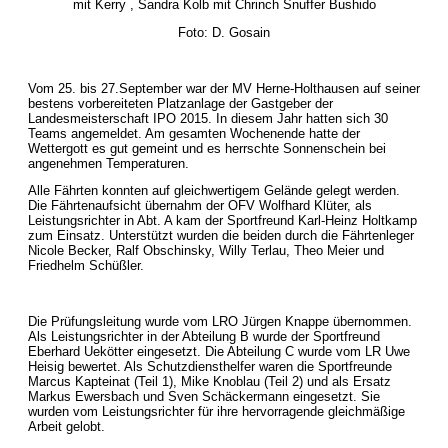
mit Kerry , Sandra Kolb mit Chrinch Snuffer Bushido
Foto: D. Gosain
Vom 25. bis 27.September war der MV Herne-Holthausen auf seiner
bestens vorbereiteten Platzanlage der Gastgeber der
Landesmeisterschaft IPO 2015. In diesem Jahr hatten sich 30
Teams angemeldet. Am gesamten Wochenende hatte der
Wettergott es gut gemeint und es herrschte Sonnenschein bei
angenehmen Temperaturen.
Alle Fährten konnten auf gleichwertigem Gelände gelegt werden.
Die Fährtenaufsicht übernahm der OFV Wolfhard Klüter, als
Leistungsrichter in Abt. A kam der Sportfreund Karl-Heinz Holtkamp
zum Einsatz. Unterstützt wurden die beiden durch die Fährtenleger
Nicole Becker, Ralf Obschinsky, Willy Terlau, Theo Meier und
Friedhelm Schüßler.
Die Prüfungsleitung wurde vom LRO Jürgen Knappe übernommen.
Als Leistungsrichter in der Abteilung B wurde der Sportfreund
Eberhard Uekötter eingesetzt. Die Abteilung C wurde vom LR Uwe
Heisig bewertet. Als Schutzdiensthelfer waren die Sportfreunde
Marcus Kapteinat (Teil 1), Mike Knoblau (Teil 2) und als Ersatz
Markus Ewersbach und Sven Schäckermann eingesetzt. Sie
wurden vom Leistungsrichter für ihre hervorragende gleichmäßige
Arbeit gelobt.