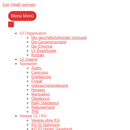
Zum Inhalt springen
Menü
Menü
LV Organisation
Der geschäftsführender Vorstand
Der Gesamtvorstand
Der Ehrenrat
LV Beauftragte
Kontakt
LV Jugend
Sportarten
Agility
Canicross
Dogdancing
Flyball
Gebrauchshundesport
Hoopers
Mantrailing
Obedience
Rally Obedience
Rettungshund
THS
Vereine LV / KG
Vereine ohne KG
KG 01 Dortmund
KG 03 Hagen Sauerland