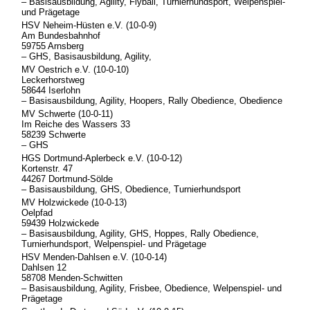
– Basisausbildung, Agility, Flyball, Turnierhundsport, Welpenspiel-
und Prägetage
HSV Neheim-Hüsten e.V. (10-0-9)
Am Bundesbahnhof
59755 Arnsberg
– GHS, Basisausbildung, Agility,
MV Oestrich e.V. (10-0-10)
Leckerhorstweg
58644 Iserlohn
– Basisausbildung, Agility, Hoopers, Rally Obedience, Obedience
MV Schwerte (10-0-11)
Im Reiche des Wassers 33
58239 Schwerte
– GHS
HGS Dortmund-Aplerbeck e.V. (10-0-12)
Kortenstr. 47
44267 Dortmund-Sölde
– Basisausbildung, GHS, Obedience, Turnierhundsport
MV Holzwickede (10-0-13)
Oelpfad
59439 Holzwickede
– Basisausbildung, Agility, GHS, Hoppes, Rally Obedience,
Turnierhundsport, Welpenspiel- und Prägetage
HSV Menden-Dahlsen e.V. (10-0-14)
Dahlsen 12
58708 Menden-Schwitten
– Basisausbildung, Agility, Frisbee, Obedience, Welpenspiel- und
Prägetage