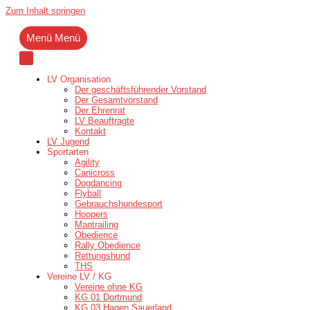
Zum Inhalt springen
Menü
Menü
LV Organisation
Der geschäftsführender Vorstand
Der Gesamtvorstand
Der Ehrenrat
LV Beauftragte
Kontakt
LV Jugend
Sportarten
Agility
Canicross
Dogdancing
Flyball
Gebrauchshundesport
Hoopers
Mantrailing
Obedience
Rally Obedience
Rettungshund
THS
Vereine LV / KG
Vereine ohne KG
KG 01 Dortmund
KG 03 Hagen Sauerland