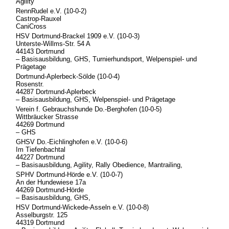
Agility
RennRudel e.V. (10-0-2)
Castrop-Rauxel
CaniCross
HSV Dortmund-Brackel 1909 e.V. (10-0-3)
Unterste-Willms-Str. 54 A
44143 Dortmund
– Basisausbildung, GHS, Turnierhundsport, Welpenspiel- und
Prägetage
Dortmund-Aplerbeck-Sölde (10-0-4)
Rosenstr.
44287 Dortmund-Aplerbeck
– Basisausbildung, GHS, Welpenspiel- und Prägetage
Verein f. Gebrauchshunde Do.-Berghofen (10-0-5)
Wittbräucker Strasse
44269 Dortmund
– GHS
GHSV Do.-Eichlinghofen e.V. (10-0-6)
Im Tiefenbachtal
44227 Dortmund
– Basisausbildung, Agility, Rally Obedience, Mantrailing,
SPHV Dortmund-Hörde e.V. (10-0-7)
An der Hundewiese 17a
44269 Dortmund-Hörde
– Basisausbildung, GHS,
HSV Dortmund-Wickede-Asseln e.V. (10-0-8)
Asselburgstr. 125
44319 Dortmund