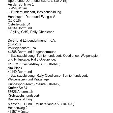
Sporthunde Dortmund Süd e.V. (10-0-15)
An der Schlinke 1
58454 Witten
– Turnierhundsport, Basisausbildung
Hundesport Dortmund-Eving e.V.
(10 0 16)
Osterfeldstr. 34
44339 Dortmund
– Agility, GHS, Rally Obedience
Dortmund-Lütgendortmund II e.V.
(10-0-17)
Volksgartenstr. 57a
44388 Dortmund-Lütgendortmund
– Basisausbildung, Turnierhundsport, Obedience, Welpenspiel-
und Prägetage, Rally Obedience,
HSV MV Oespel-Kley e.V. (10-0-18)
Am Plack
44149 Dortmund
– Basisausbildung, Rally Obedience, Turnierhundsport,
Welpenspiel- und Prägetage
Hundesport-Team-Rheintal (10-0-19)
Krufter Str.34
56626 Andernach
-Gebrauchshundsport-
Basisausbildung
Mensch u. Hund i. Münsterland e.V. (10-0-20)
Hessenweg 2
48157 Münster