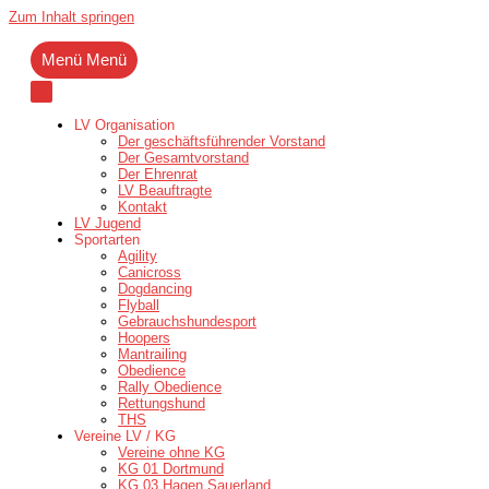
Zum Inhalt springen
Menü
Menü
LV Organisation
Der geschäftsführender Vorstand
Der Gesamtvorstand
Der Ehrenrat
LV Beauftragte
Kontakt
LV Jugend
Sportarten
Agility
Canicross
Dogdancing
Flyball
Gebrauchshundesport
Hoopers
Mantrailing
Obedience
Rally Obedience
Rettungshund
THS
Vereine LV / KG
Vereine ohne KG
KG 01 Dortmund
KG 03 Hagen Sauerland