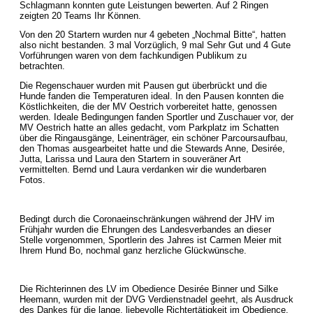
Schlagmann konnten gute Leistungen bewerten. Auf 2 Ringen
zeigten 20 Teams Ihr Können.
Von den 20 Startern wurden nur 4 gebeten „Nochmal Bitte“, hatten
also nicht bestanden. 3 mal Vorzüglich, 9 mal Sehr Gut und 4 Gute
Vorführungen waren von dem fachkundigen Publikum zu
betrachten.
Die Regenschauer wurden mit Pausen gut überbrückt und die
Hunde fanden die Temperaturen ideal. In den Pausen konnten die
Köstlichkeiten, die der MV Oestrich vorbereitet hatte, genossen
werden. Ideale Bedingungen fanden Sportler und Zuschauer vor, der
MV Oestrich hatte an alles gedacht, vom Parkplatz im Schatten
über die Ringausgänge, Leinenträger, ein schöner Parcoursaufbau,
den Thomas ausgearbeitet hatte und die Stewards Anne, Desirée,
Jutta, Larissa und Laura den Startern in souveräner Art
vermittelten. Bernd und Laura verdanken wir die wunderbaren
Fotos.
Bedingt durch die Coronaeinschränkungen während der JHV im
Frühjahr wurden die Ehrungen des Landesverbandes an dieser
Stelle vorgenommen, Sportlerin des Jahres ist Carmen Meier mit
Ihrem Hund Bo, nochmal ganz herzliche Glückwünsche.
Die Richterinnen des LV im Obedience Desirée Binner und Silke
Heemann, wurden mit der DVG Verdienstnadel geehrt, als Ausdruck
des Dankes für die lange, liebevolle Richtertätigkeit im Obedience.