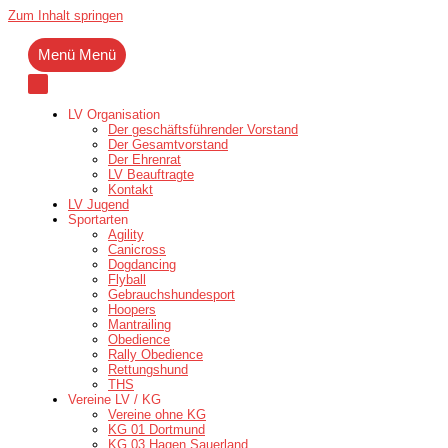
Zum Inhalt springen
Menü
Menü
LV Organisation
Der geschäftsführender Vorstand
Der Gesamtvorstand
Der Ehrenrat
LV Beauftragte
Kontakt
LV Jugend
Sportarten
Agility
Canicross
Dogdancing
Flyball
Gebrauchshundesport
Hoopers
Mantrailing
Obedience
Rally Obedience
Rettungshund
THS
Vereine LV / KG
Vereine ohne KG
KG 01 Dortmund
KG 03 Hagen Sauerland