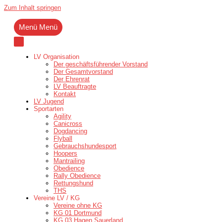
Zum Inhalt springen
Menü
Menü
LV Organisation
Der geschäftsführender Vorstand
Der Gesamtvorstand
Der Ehrenrat
LV Beauftragte
Kontakt
LV Jugend
Sportarten
Agility
Canicross
Dogdancing
Flyball
Gebrauchshundesport
Hoopers
Mantrailing
Obedience
Rally Obedience
Rettungshund
THS
Vereine LV / KG
Vereine ohne KG
KG 01 Dortmund
KG 03 Hagen Sauerland