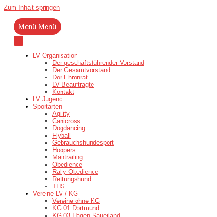
Zum Inhalt springen
Menü
Menü
LV Organisation
Der geschäftsführender Vorstand
Der Gesamtvorstand
Der Ehrenrat
LV Beauftragte
Kontakt
LV Jugend
Sportarten
Agility
Canicross
Dogdancing
Flyball
Gebrauchshundesport
Hoopers
Mantrailing
Obedience
Rally Obedience
Rettungshund
THS
Vereine LV / KG
Vereine ohne KG
KG 01 Dortmund
KG 03 Hagen Sauerland